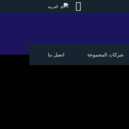
العربية
شركات المجموعة
اتصل بنا
الطارق لتسويق منتجات البترول
وادارة محطات البنزين
تي ام للإستيراد والتصدير T-M