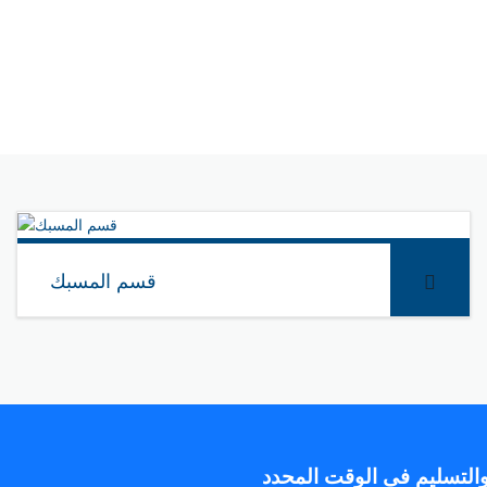
ت والمهارات الجيدة الذي تم اختيارهم بعناية فائقة وفق معايير عال
عملاء وذلك من خلال برامج التدريب الشاملة التي تتم علي اعلي مستو
قسم المسبك
المزيد
التسليم فى الوقت المحدد